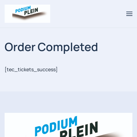
Overslaan en naar de inhoud gaan
Order Completed
[tec_tickets_success]