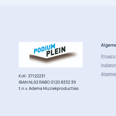
Algem
Privacy
Indien
Algeme
KvK: 37122231
IBAN NL92 RABO 0120 8332 39
t.n.v. Adema Muziekproducties