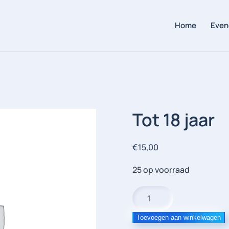
Home
Even
Tot 18 jaar
€
15,00
25 op voorraad
Tot
18
jaar
Toevoegen aan winkelwagen
aantal