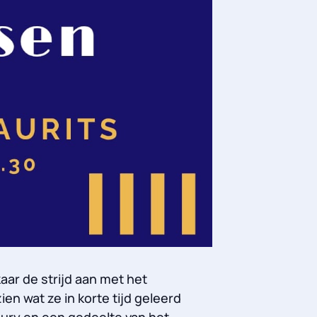
ar de strijd aan met het
en wat ze in korte tijd geleerd
jury en een gedeelte van het