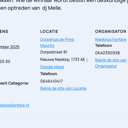
een optreden van dj Melle.
ENS
LOCATIE
ORGANISATOR
Dorpshuis de Prins
Niedorps Fanfare
Maurits
Telefoon
ember 2025
Dorpsstraat 81
0640390938
Nieuwe Niedorp
,
1733 AE
+
Bekijk de site van
 23:30
Organisator
Google Maps
:
Telefoon
0646410417
ent Categorie:
Bekijk de site van Locatie
dorpsfanfare.nl