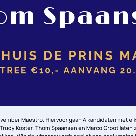
vember Maestro. Hiervoor gaan 4 kandidaten met elka
 Trudy Koster, Thom Spaansen en Marco Groot laten zi
kken. Wie de winnaar wordt beslist een deskundige 