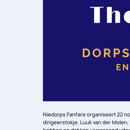
Niedorps Fanfare organiseert 22 no
dirigeerstokje. Luuk van der Molen,
hebben en dat kan verrassend uitpa