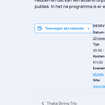
publiek. In het na programma is er 
GEGEV
Toevoegen aan kalender
Datum:
22 nov
Tijd:
20:30 -
Kosten
€11,00
Evenem
Muziek
Site:
www.nie
Thalia String Trio