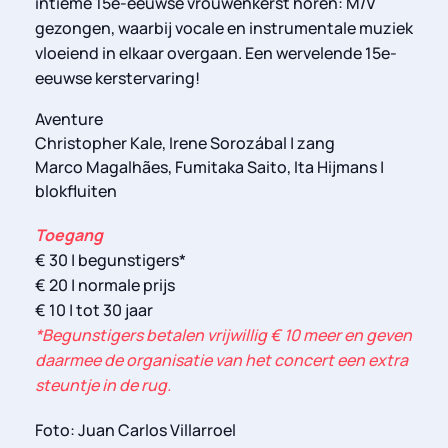
intieme 15e-eeuwse vrouwenkerst horen: M/V
gezongen, waarbij vocale en instrumentale muziek
vloeiend in elkaar overgaan. Een wervelende 15e-
eeuwse kerstervaring!
Aventure
Christopher Kale, Irene Sorozábal | zang
Marco Magalhães, Fumitaka Saito, Ita Hijmans |
blokfluiten
Toegang
€ 30 | begunstigers*
€ 20 | normale prijs
€ 10 | tot 30 jaar
*Begunstigers betalen vrijwillig € 10 meer en geven
daarmee de organisatie van het concert een extra
steuntje in de rug.
Foto: Juan Carlos Villarroel